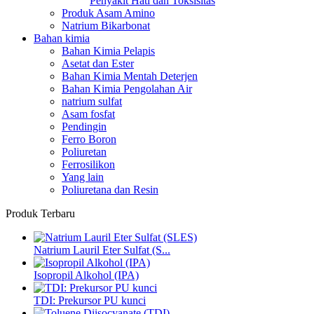
Penyakit Hati dan Toksisitas
Produk Asam Amino
Natrium Bikarbonat
Bahan kimia
Bahan Kimia Pelapis
Asetat dan Ester
Bahan Kimia Mentah Deterjen
Bahan Kimia Pengolahan Air
natrium sulfat
Asam fosfat
Pendingin
Ferro Boron
Poliuretan
Ferrosilikon
Yang lain
Poliuretana dan Resin
Produk Terbaru
Natrium Lauril Eter Sulfat (S...
Isopropil Alkohol (IPA)
TDI: Prekursor PU kunci