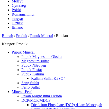
Melayu
Cymraeg
Polski
România limbi
magyar
O'zbek
Italiano
Rumah
/
Produk
/
Pupuk Mineral
/ Rincian
Kategori Produk
Pupuk Mineral
Pupuk Magnesium Oksida
Magnesium sulfat
Pupuk Nitrogen
Pupuk Fosfat
Pupuk Kalium
Kalium Sulfat K2SO4
Seng Sulfat
Ferro Sulfat
Mineral-Feed
Pakan Magnesium Oksida
DCP/MCP/MDCP
Dicalcium Phosphate (DCP) dalam Mencegah