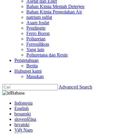
Asetat dan Ester
Bahan Kimia Mentah Deterjen
Bahan Kimia Pengolahan Air
natrium sulfat
Asam fosfat
Pendingin
Ferro Boron
Poliuretan
Ferrosilikon
Yang lain
Poliuretana dan Resin
Pengetahuan
Berita
Hubungi kami
Masukan
Advanced Search
Bahasa
Indonesia
English
bosanski
slovenščina
hrvatski
Việt Nam